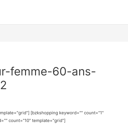
ur-femme-60-ans-
42
emplate="grid"] [bzkshopping keyword="
" count="1"
d="
" count="10" template="grid"]