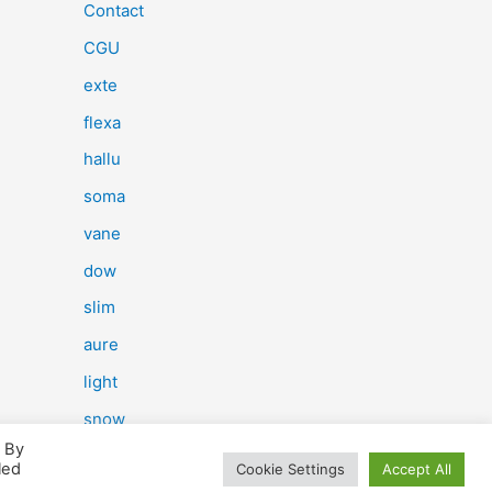
e
Contact
r
CGU
c
exte
h
flexa
e
hallu
r
soma
vane
:
dow
slim
aure
light
snow
. By
herp
led
Cookie Settings
Accept All