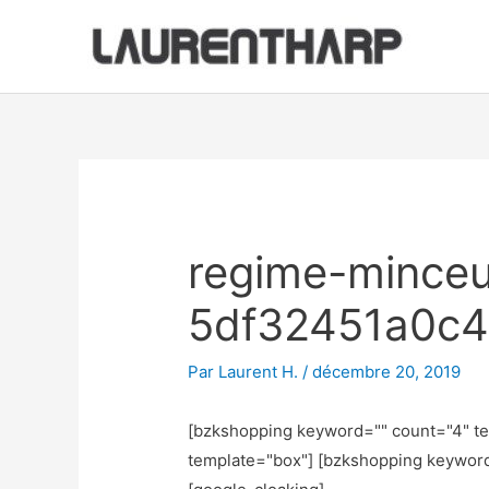
Aller
au
contenu
Navigation
des
articles
regime-mince
5df32451a0c
Par
Laurent H.
/
décembre 20, 2019
[bzkshopping keyword="
" count="4" t
template="box"] [bzkshopping keywor