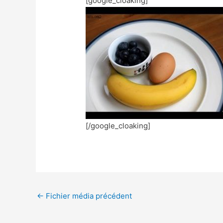
[google_cloaking]
[/google_cloaking]
←
Fichier média précédent