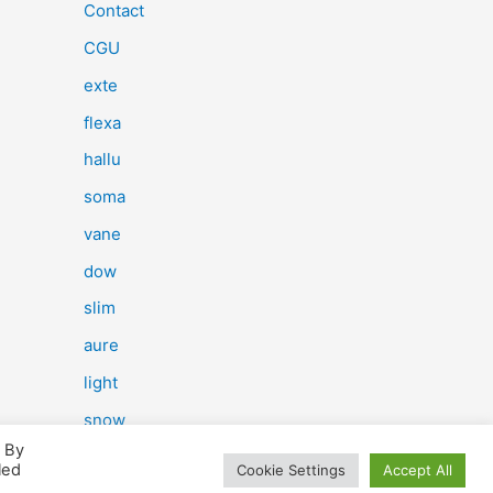
e
Contact
r
CGU
c
exte
h
flexa
e
hallu
r
soma
vane
:
dow
slim
aure
light
snow
. By
herp
led
Cookie Settings
Accept All