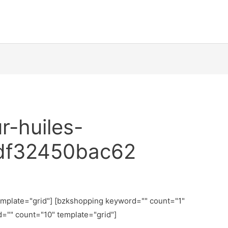
r-huiles-
5df32450bac62
emplate="grid"] [bzkshopping keyword="
" count="1"
d="
" count="10" template="grid"]