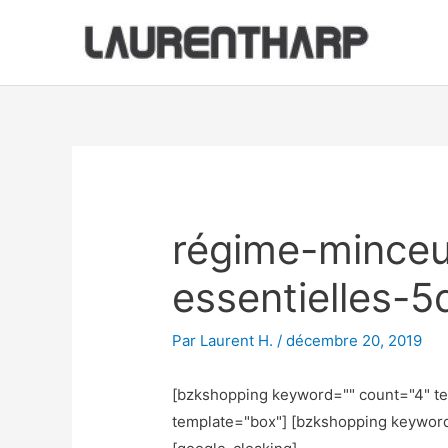
Aller
au
contenu
Navigation
des
articles
régime-minceu
essentielles-
Par
Laurent H.
/
décembre 20, 2019
[bzkshopping keyword="
" count="4" t
template="box"] [bzkshopping keywor