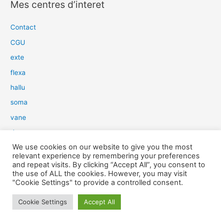
Mes centres d’interet
h
e
Contact
r
CGU
c
exte
h
flexa
e
hallu
r
soma
:
vane
dow
We use cookies on our website to give you the most
slim
relevant experience by remembering your preferences
aure
and repeat visits. By clicking “Accept All”, you consent to
the use of ALL the cookies. However, you may visit
light
"Cookie Settings" to provide a controlled consent.
snow
Cookie Settings
Accept All
herp