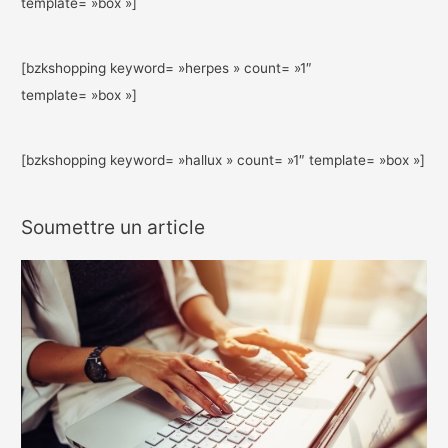
template= »box »]
[bzkshopping keyword= »herpes » count= »1″
template= »box »]
[bzkshopping keyword= »hallux » count= »1″ template= »box »]
Soumettre un article