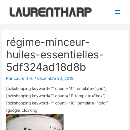
Aller
Men
au
princ
contenu
Navigation
des
régime-minceur-
articles
huiles-essentielles-
5df324ad18d8b
Par
Laurent H.
/
décembre 20, 2019
[bzkshopping keyword="
" count="4" template="grid"]
[bzkshopping keyword="
" count="1" template="box"]
[bzkshopping keyword="
" count="10" template="grid"]
[google_cloaking]