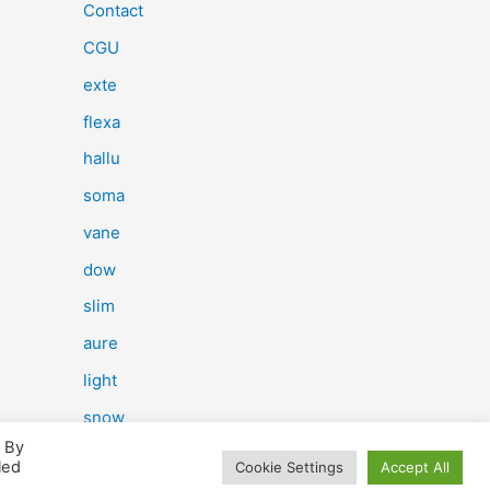
e
Contact
r
CGU
c
exte
h
flexa
e
hallu
r
soma
vane
:
dow
slim
aure
light
snow
. By
herp
led
Cookie Settings
Accept All