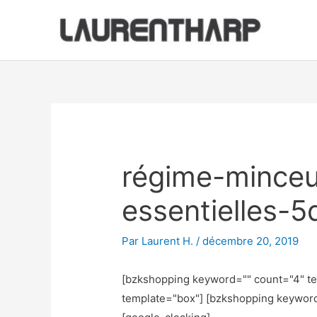
Aller
au
contenu
Navigation
des
articles
régime-minceu
essentielles-
Par
Laurent H.
/
décembre 20, 2019
[bzkshopping keyword="
" count="4" t
template="box"] [bzkshopping keywor