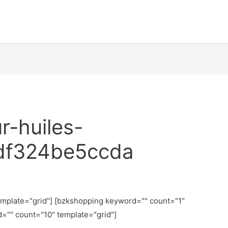
r-huiles-
5df324be5ccda
emplate="grid"] [bzkshopping keyword="
" count="1"
d="
" count="10" template="grid"]