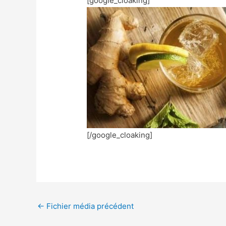
[google_cloaking]
[/google_cloaking]
←
Fichier média précédent