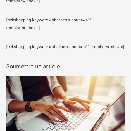
template= »box »]
[bzkshopping keyword= »herpes » count= »1″
template= »box »]
[bzkshopping keyword= »hallux » count= »1″ template= »box »]
Soumettre un article