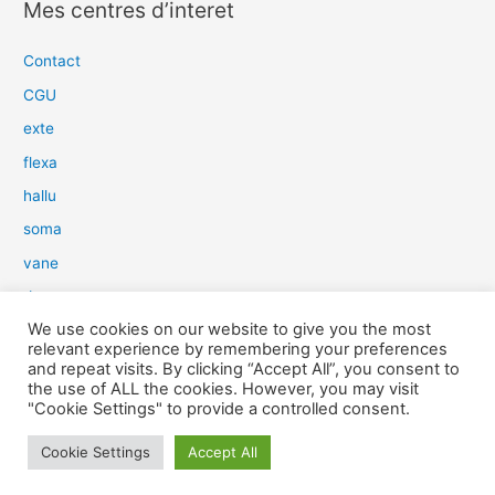
Mes centres d’interet
h
e
Contact
r
CGU
c
exte
h
flexa
e
hallu
r
soma
:
vane
dow
We use cookies on our website to give you the most
slim
relevant experience by remembering your preferences
aure
and repeat visits. By clicking “Accept All”, you consent to
the use of ALL the cookies. However, you may visit
light
"Cookie Settings" to provide a controlled consent.
snow
Cookie Settings
Accept All
herp