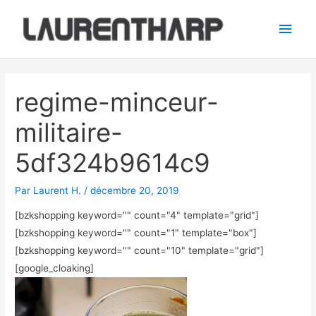
Aller
Men
au
princ
contenu
Navigation
des
regime-minceur-
articles
militaire-
5df324b9614c9
Par
Laurent H.
/
décembre 20, 2019
[bzkshopping keyword="
" count="4" template="grid"]
[bzkshopping keyword="
" count="1" template="box"]
[bzkshopping keyword="
" count="10" template="grid"]
[google_cloaking]