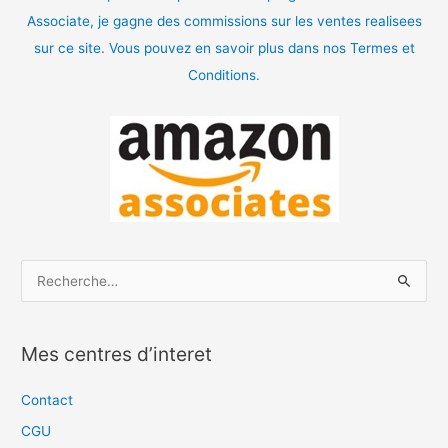
Associate, je gagne des commissions sur les ventes realisees
sur ce site. Vous pouvez en savoir plus dans nos Termes et
Conditions.
R
e
c
Mes centres d’interet
h
e
Contact
r
CGU
c