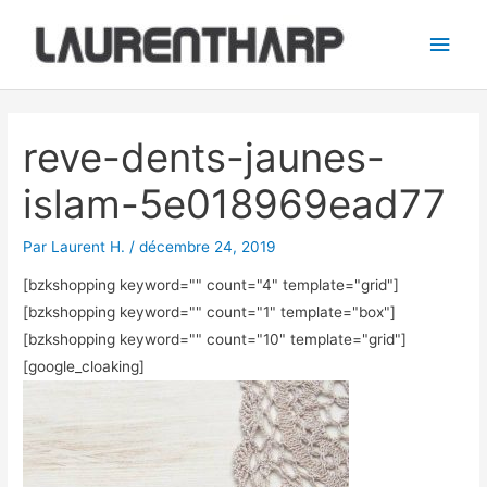
Aller
Men
au
princ
contenu
Navigation
des
reve-dents-jaunes-
articles
islam-5e018969ead77
Par
Laurent H.
/
décembre 24, 2019
[bzkshopping keyword="
" count="4" template="grid"]
[bzkshopping keyword="
" count="1" template="box"]
[bzkshopping keyword="
" count="10" template="grid"]
[google_cloaking]