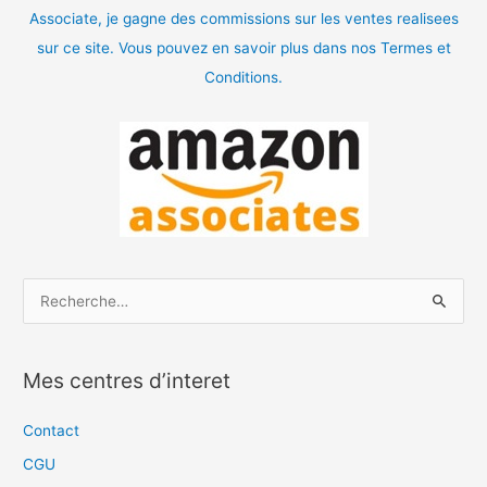
Associate, je gagne des commissions sur les ventes realisees
sur ce site. Vous pouvez en savoir plus dans nos Termes et
Conditions.
R
e
c
Mes centres d’interet
h
e
Contact
r
CGU
c