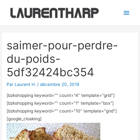
Aller
Men
au
princ
contenu
Navigation
des
saimer-pour-perdre-
articles
du-poids-
5df32424bc354
Par
Laurent H.
/
décembre 20, 2019
[bzkshopping keyword="
" count="4" template="grid"]
[bzkshopping keyword="
" count="1" template="box"]
[bzkshopping keyword="
" count="10" template="grid"]
[google_cloaking]