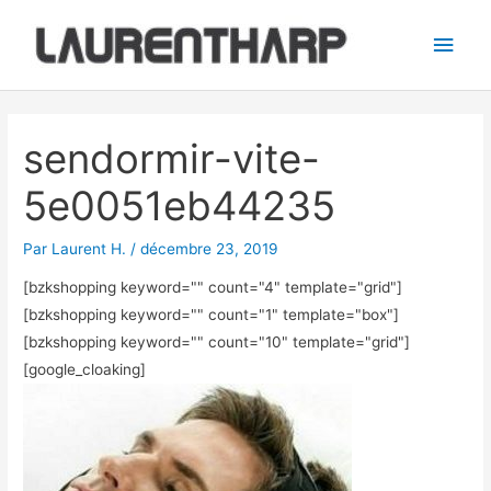
Aller
Men
au
princ
contenu
Navigation
des
sendormir-vite-
articles
5e0051eb44235
Par
Laurent H.
/
décembre 23, 2019
[bzkshopping keyword="
" count="4" template="grid"]
[bzkshopping keyword="
" count="1" template="box"]
[bzkshopping keyword="
" count="10" template="grid"]
[google_cloaking]