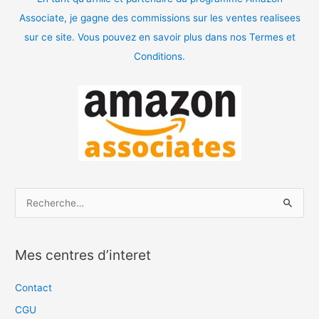
Associate, je gagne des commissions sur les ventes realisees
sur ce site. Vous pouvez en savoir plus dans nos Termes et
Conditions.
R
e
c
Mes centres d’interet
h
e
Contact
r
CGU