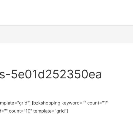
pès-5e01d252350ea
emplate="grid"] [bzkshopping keyword="
" count="1"
d="
" count="10" template="grid"]