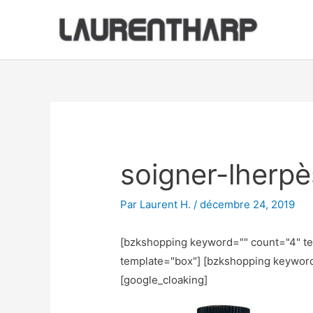
Aller
au
contenu
Navigation
des
articles
soigner-lher
Par
Laurent H.
/
décembre 24, 2019
[bzkshopping keyword="
" count="4" t
template="box"] [bzkshopping keywor
[google_cloaking]