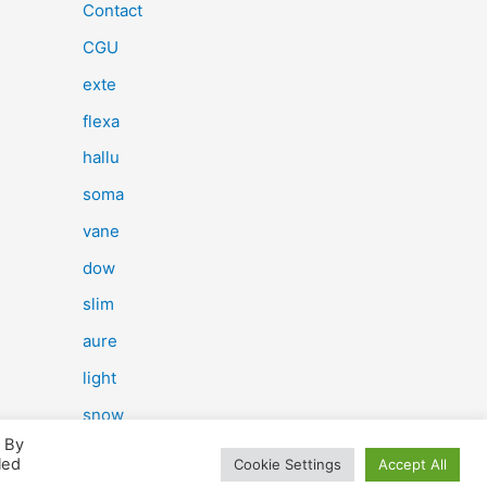
e
Contact
r
CGU
c
exte
h
flexa
e
hallu
r
soma
vane
:
dow
slim
aure
light
snow
. By
herp
led
Cookie Settings
Accept All