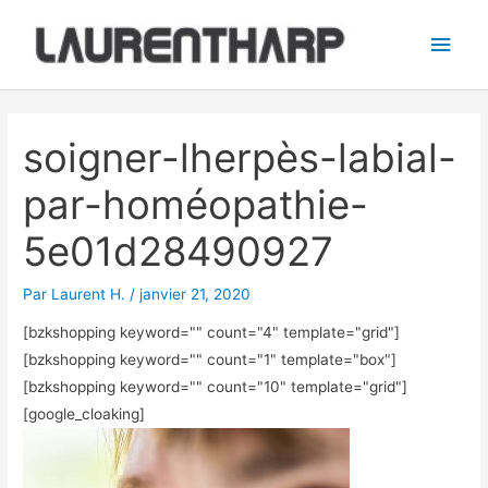
Aller
Men
au
princ
contenu
Navigation
des
soigner-lherpès-labial-
articles
par-homéopathie-
5e01d28490927
Par
Laurent H.
/
janvier 21, 2020
[bzkshopping keyword="
" count="4" template="grid"]
[bzkshopping keyword="
" count="1" template="box"]
[bzkshopping keyword="
" count="10" template="grid"]
[google_cloaking]