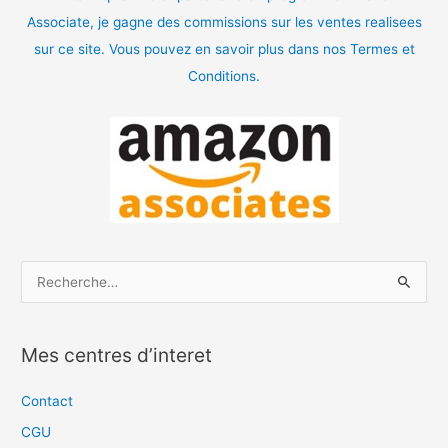
Associate, je gagne des commissions sur les ventes realisees
sur ce site. Vous pouvez en savoir plus dans nos Termes et
Conditions.
R
e
c
Mes centres d’interet
h
e
Contact
r
CGU
c