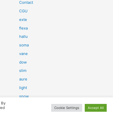
e
Contact
r
CGU
c
exte
h
flexa
e
hallu
r
soma
vane
:
dow
slim
aure
light
snow
. By
herp
led
Cookie Settings
Accept All