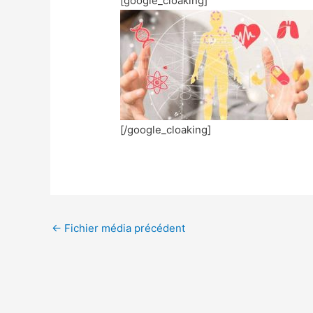
[google_cloaking]
[/google_cloaking]
←
Fichier média précédent