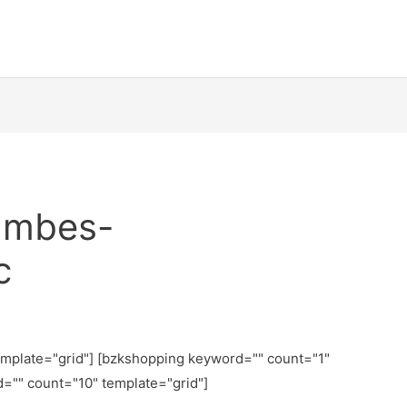
jambes-
c
emplate="grid"] [bzkshopping keyword="
" count="1"
d="
" count="10" template="grid"]