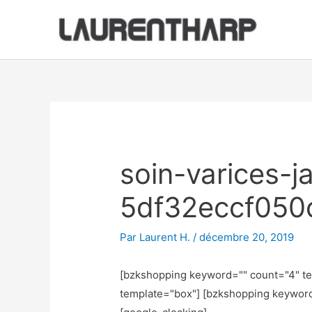
Aller
au
contenu
Navigation
des
articles
soin-varices-
5df32eccf050
Par
Laurent H.
/
décembre 20, 2019
[bzkshopping keyword="
" count="4" t
template="box"] [bzkshopping keywor