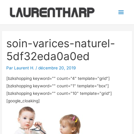
Aller
Men
au
princ
contenu
Navigation
des
soin-varices-naturel-
articles
5df32eda0a0ed
Par
Laurent H.
/
décembre 20, 2019
[bzkshopping keyword="
" count="4" template="grid"]
[bzkshopping keyword="
" count="1" template="box"]
[bzkshopping keyword="
" count="10" template="grid"]
[google_cloaking]