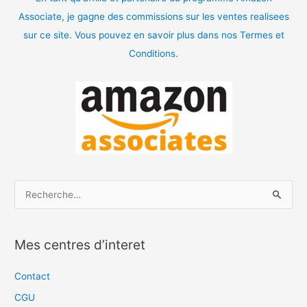
Associate, je gagne des commissions sur les ventes realisees
sur ce site. Vous pouvez en savoir plus dans nos Termes et
Conditions.
R
e
c
Mes centres d’interet
h
e
Contact
r
CGU