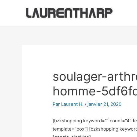
Aller
au
contenu
Navigation
des
articles
soulager-arth
homme-5df6f
Par
Laurent H.
/
janvier 21, 2020
[bzkshopping keyword="
" count="4" t
template="box"] [bzkshopping keywor