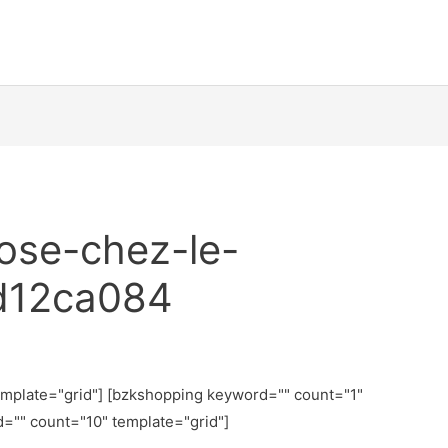
rose-chez-le-
d12ca084
emplate="grid"] [bzkshopping keyword="
" count="1"
d="
" count="10" template="grid"]