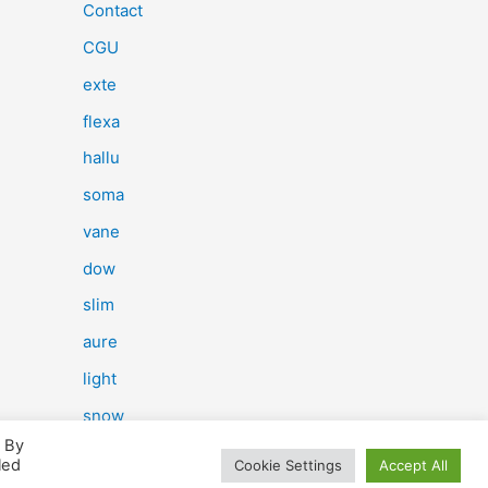
e
Contact
r
CGU
c
exte
h
flexa
e
hallu
r
soma
vane
:
dow
slim
aure
light
snow
. By
herp
led
Cookie Settings
Accept All