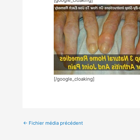
[google_cloaking]
[/google_cloaking]
←
Fichier média précédent