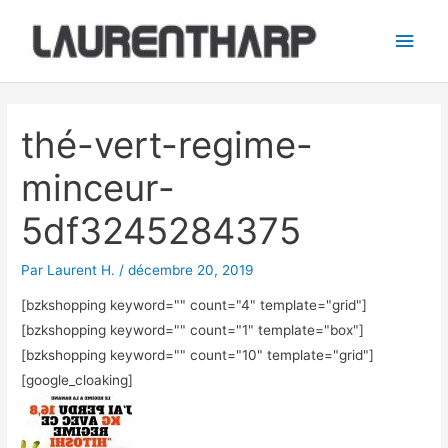
Aller
Men
au
princ
contenu
Navigation
des
thé-vert-regime-
articles
minceur-
5df3245284375
Par
Laurent H.
/
décembre 20, 2019
[bzkshopping keyword="
" count="4" template="grid"]
[bzkshopping keyword="
" count="1" template="box"]
[bzkshopping keyword="
" count="10" template="grid"]
[google_cloaking]