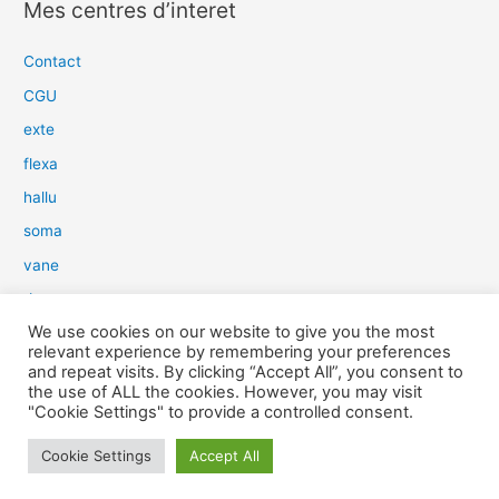
Mes centres d’interet
h
e
Contact
r
CGU
c
exte
h
flexa
e
hallu
r
soma
:
vane
dow
We use cookies on our website to give you the most
slim
relevant experience by remembering your preferences
aure
and repeat visits. By clicking “Accept All”, you consent to
the use of ALL the cookies. However, you may visit
light
"Cookie Settings" to provide a controlled consent.
snow
Cookie Settings
Accept All
herp