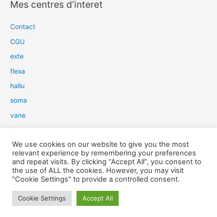
Mes centres d’interet
h
e
Contact
r
CGU
c
exte
h
flexa
e
hallu
r
soma
:
vane
dow
We use cookies on our website to give you the most
slim
relevant experience by remembering your preferences
aure
and repeat visits. By clicking “Accept All”, you consent to
the use of ALL the cookies. However, you may visit
light
"Cookie Settings" to provide a controlled consent.
snow
Cookie Settings
Accept All
herp