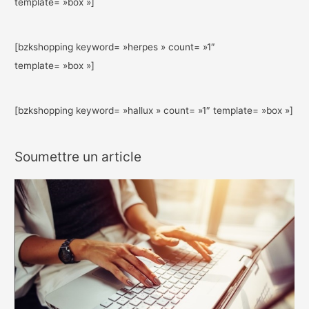
template= »box »]
[bzkshopping keyword= »herpes » count= »1″
template= »box »]
[bzkshopping keyword= »hallux » count= »1″ template= »box »]
Soumettre un article