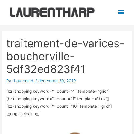
Aller
Men
au
princ
contenu
Navigation
des
traitement-de-varices-
articles
boucherville-
5df32ed823f41
Par
Laurent H.
/
décembre 20, 2019
[bzkshopping keyword="
" count="4" template="grid"]
[bzkshopping keyword="
" count="1" template="box"]
[bzkshopping keyword="
" count="10" template="grid"]
[google_cloaking]