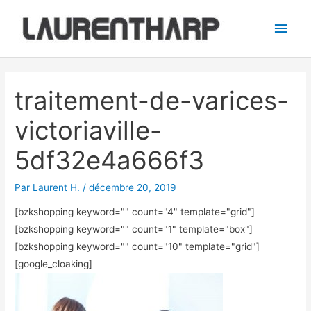
Aller
Men
au
princ
contenu
Navigation
des
traitement-de-varices-
articles
victoriaville-
5df32e4a666f3
Par
Laurent H.
/
décembre 20, 2019
[bzkshopping keyword="
" count="4" template="grid"]
[bzkshopping keyword="
" count="1" template="box"]
[bzkshopping keyword="
" count="10" template="grid"]
[google_cloaking]