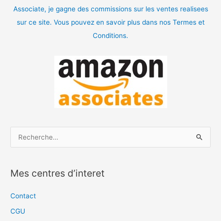
Associate, je gagne des commissions sur les ventes realisees
sur ce site. Vous pouvez en savoir plus dans nos Termes et
Conditions.
R
e
c
Mes centres d’interet
h
e
Contact
r
CGU
c