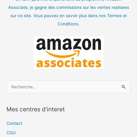
Associate, je gagne des commissions sur les ventes realisees
sur ce site. Vous pouvez en savoir plus dans nos Termes et
Conditions.
R
e
c
Mes centres d’interet
h
e
Contact
r
CGU