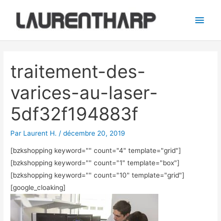
Aller
Men
au
princ
contenu
Navigation
des
traitement-des-
articles
varices-au-laser-
5df32f194883f
Par
Laurent H.
/
décembre 20, 2019
[bzkshopping keyword="
" count="4" template="grid"]
[bzkshopping keyword="
" count="1" template="box"]
[bzkshopping keyword="
" count="10" template="grid"]
[google_cloaking]