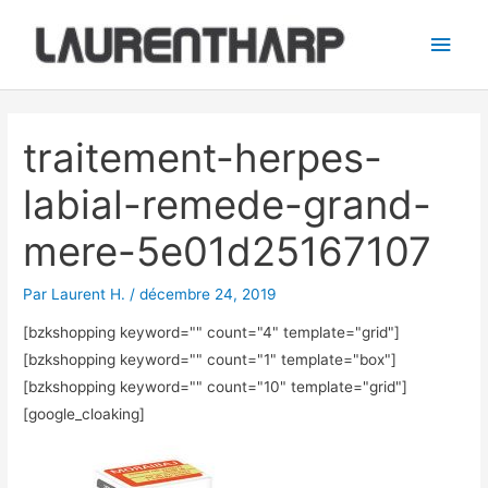
Aller
Men
au
princ
contenu
Navigation
des
traitement-herpes-
articles
labial-remede-grand-
mere-5e01d25167107
Par
Laurent H.
/
décembre 24, 2019
[bzkshopping keyword="
" count="4" template="grid"]
[bzkshopping keyword="
" count="1" template="box"]
[bzkshopping keyword="
" count="10" template="grid"]
[google_cloaking]