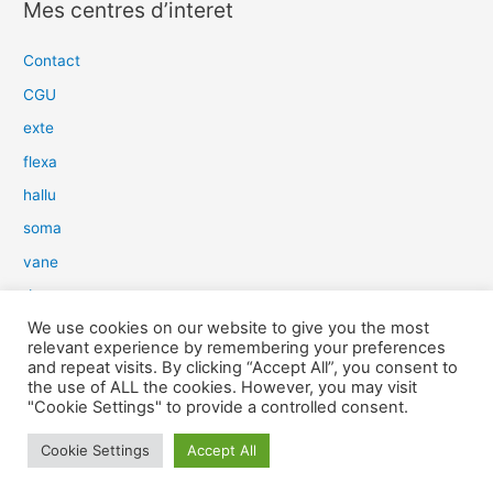
Mes centres d’interet
h
e
Contact
r
CGU
c
exte
h
flexa
e
hallu
r
soma
:
vane
dow
We use cookies on our website to give you the most
slim
relevant experience by remembering your preferences
aure
and repeat visits. By clicking “Accept All”, you consent to
the use of ALL the cookies. However, you may visit
light
"Cookie Settings" to provide a controlled consent.
snow
Cookie Settings
Accept All
herp