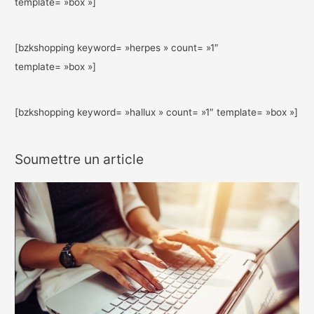
template= »box »]
[bzkshopping keyword= »herpes » count= »1″
template= »box »]
[bzkshopping keyword= »hallux » count= »1″ template= »box »]
Soumettre un article