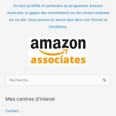
En tant qu'affilie et partenaire du programme Amazon
Associate, je gagne des commissions sur les ventes realisees
sur ce site. Vous pouvez en savoir plus dans nos Termes et
Conditions.
R
e
c
Mes centres d’interet
h
e
Contact
r