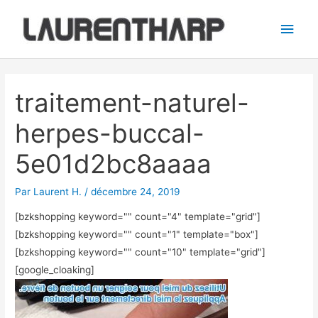
Aller
Men
au
princ
contenu
Navigation
des
traitement-naturel-
articles
herpes-buccal-
5e01d2bc8aaaa
Par
Laurent H.
/
décembre 24, 2019
[bzkshopping keyword="
" count="4" template="grid"]
[bzkshopping keyword="
" count="1" template="box"]
[bzkshopping keyword="
" count="10" template="grid"]
[google_cloaking]