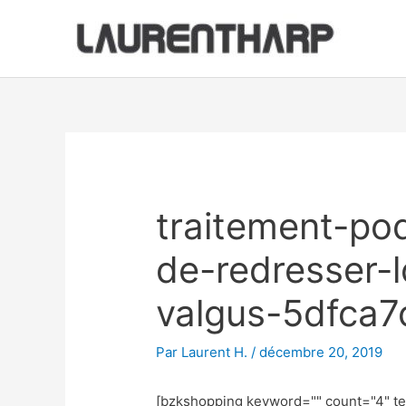
Aller
au
contenu
Navigation
des
articles
traitement-po
de-redresser-l
valgus-5dfca
Par
Laurent H.
/
décembre 20, 2019
[bzkshopping keyword="
" count="4" t