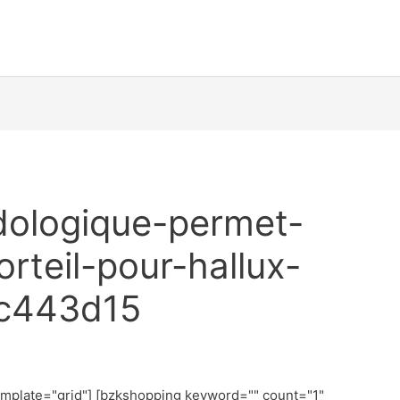
dologique-permet-
orteil-pour-hallux-
7c443d15
emplate="grid"] [bzkshopping keyword="
" count="1"