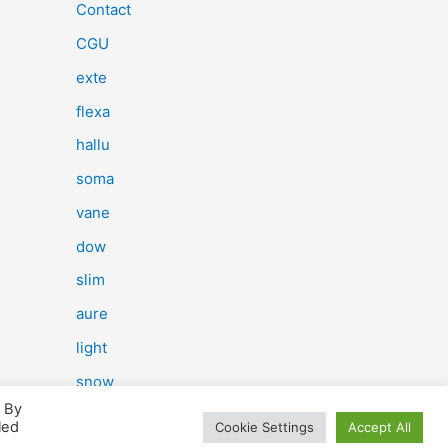
e
Contact
r
CGU
c
exte
h
flexa
e
hallu
r
soma
vane
:
dow
slim
aure
light
snow
. By
herp
led
Cookie Settings
Accept All