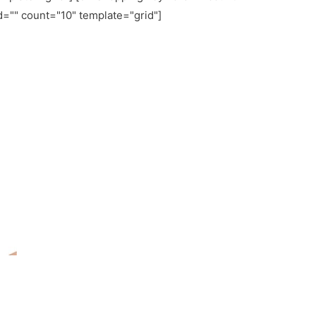
d="
" count="10" template="grid"]