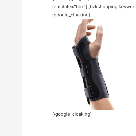
template="box"] [bzkshopping keywor
[google_cloaking]
[/google_cloaking]