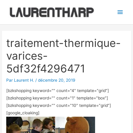
Aller
Men
au
princ
contenu
Navigation
des
traitement-thermique-
articles
varices-
5df32f4296471
Par
Laurent H.
/
décembre 20, 2019
[bzkshopping keyword="
" count="4" template="grid"]
[bzkshopping keyword="
" count="1" template="box"]
[bzkshopping keyword="
" count="10" template="grid"]
[google_cloaking]