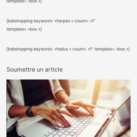
template= »box »]
[bzkshopping keyword= »herpes » count= »1″
template= »box »]
[bzkshopping keyword= »hallux » count= »1″ template= »box »]
Soumettre un article