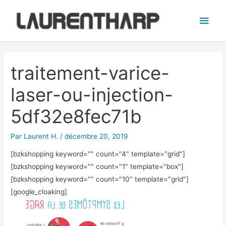
Aller
Men
au
princ
contenu
Navigation
des
traitement-varice-
articles
laser-ou-injection-
5df32e8fec71b
Par
Laurent H.
/
décembre 20, 2019
[bzkshopping keyword="
" count="4" template="grid"]
[bzkshopping keyword="
" count="1" template="box"]
[bzkshopping keyword="
" count="10" template="grid"]
[google_cloaking]