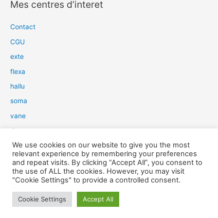
Mes centres d’interet
h
e
Contact
r
CGU
c
exte
h
flexa
e
hallu
r
soma
:
vane
dow
We use cookies on our website to give you the most
slim
relevant experience by remembering your preferences
aure
and repeat visits. By clicking “Accept All”, you consent to
the use of ALL the cookies. However, you may visit
light
"Cookie Settings" to provide a controlled consent.
snow
Cookie Settings
Accept All
herp