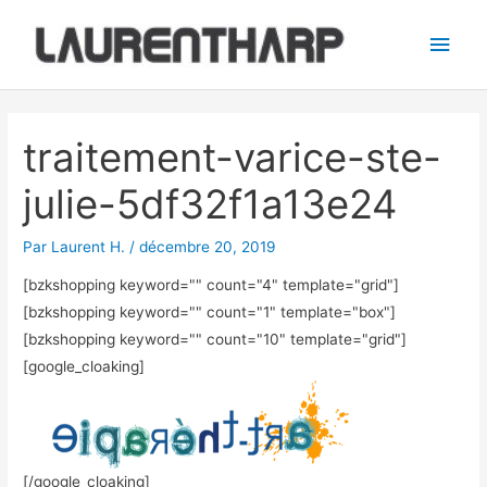
Aller
Men
au
princ
contenu
Navigation
des
traitement-varice-ste-
articles
julie-5df32f1a13e24
Par
Laurent H.
/
décembre 20, 2019
[bzkshopping keyword="
" count="4" template="grid"]
[bzkshopping keyword="
" count="1" template="box"]
[bzkshopping keyword="
" count="10" template="grid"]
[google_cloaking]
[/google_cloaking]