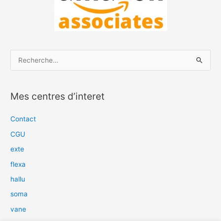
R
e
c
Mes centres d’interet
h
e
Contact
r
CGU
c
exte
h
flexa
e
hallu
r
soma
:
vane