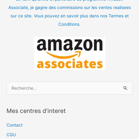
Associate, je gagne des commissions sur les ventes realisees
sur ce site. Vous pouvez en savoir plus dans nos Termes et
Conditions.
R
e
c
Mes centres d’interet
h
e
Contact
r
CGU