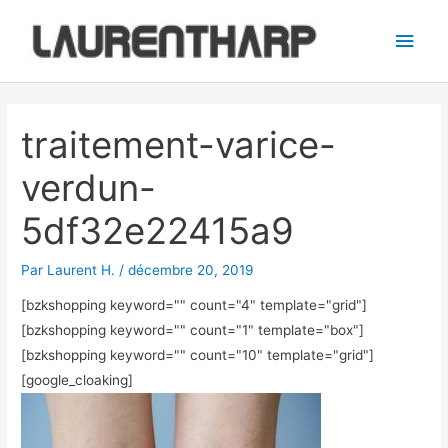
Aller
Men
au
princ
contenu
Navigation
des
traitement-varice-
articles
verdun-
5df32e22415a9
Par
Laurent H.
/
décembre 20, 2019
[bzkshopping keyword="
" count="4" template="grid"]
[bzkshopping keyword="
" count="1" template="box"]
[bzkshopping keyword="
" count="10" template="grid"]
[google_cloaking]