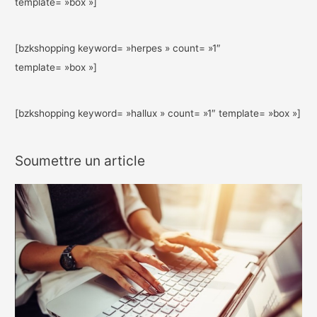
template= »box »]
[bzkshopping keyword= »herpes » count= »1″
template= »box »]
[bzkshopping keyword= »hallux » count= »1″ template= »box »]
Soumettre un article