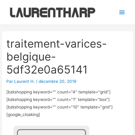
Aller
Men
au
princ
contenu
Navigation
des
traitement-varices-
articles
belgique-
5df32e0a65141
Par
Laurent H.
/
décembre 20, 2019
[bzkshopping keyword="
" count="4" template="grid"]
[bzkshopping keyword="
" count="1" template="box"]
[bzkshopping keyword="
" count="10" template="grid"]
[google_cloaking]