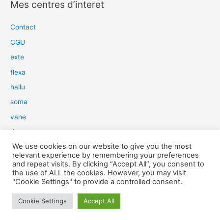
Mes centres d’interet
h
e
Contact
r
CGU
c
exte
h
flexa
e
hallu
r
soma
:
vane
dow
We use cookies on our website to give you the most
slim
relevant experience by remembering your preferences
aure
and repeat visits. By clicking “Accept All”, you consent to
the use of ALL the cookies. However, you may visit
light
"Cookie Settings" to provide a controlled consent.
snow
Cookie Settings
Accept All
herp