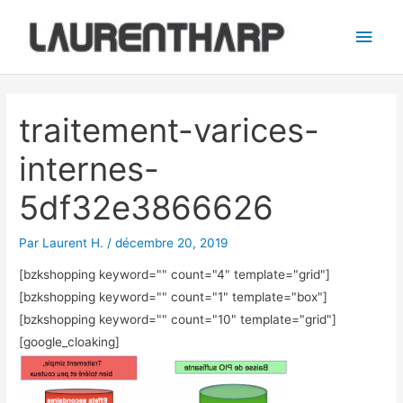
Aller
Men
au
princ
contenu
Navigation
des
traitement-varices-
articles
internes-
5df32e3866626
Par
Laurent H.
/
décembre 20, 2019
[bzkshopping keyword="
" count="4" template="grid"]
[bzkshopping keyword="
" count="1" template="box"]
[bzkshopping keyword="
" count="10" template="grid"]
[google_cloaking]