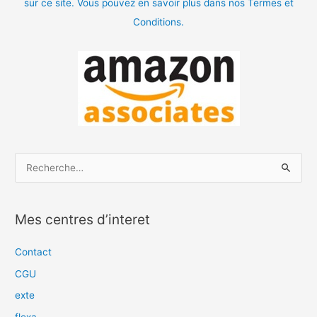
sur ce site. Vous pouvez en savoir plus dans nos Termes et
Conditions.
R
e
c
Mes centres d’interet
h
e
Contact
r
CGU
c
exte
h
flexa