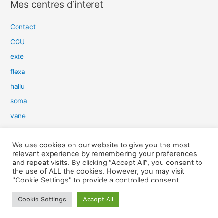
Mes centres d’interet
h
e
Contact
r
CGU
c
exte
h
flexa
e
hallu
r
soma
:
vane
dow
We use cookies on our website to give you the most
slim
relevant experience by remembering your preferences
aure
and repeat visits. By clicking “Accept All”, you consent to
the use of ALL the cookies. However, you may visit
light
"Cookie Settings" to provide a controlled consent.
snow
Cookie Settings
Accept All
herp