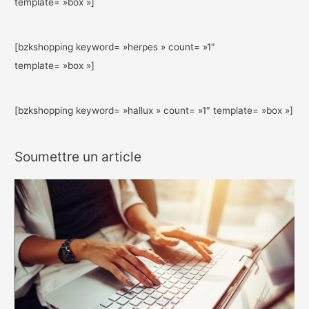
template= »box »]
[bzkshopping keyword= »herpes » count= »1″
template= »box »]
[bzkshopping keyword= »hallux » count= »1″ template= »box »]
Soumettre un article