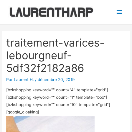
Aller
Men
au
princ
contenu
Navigation
des
traitement-varices-
articles
lebourgneuf-
5df32f2182a86
Par
Laurent H.
/
décembre 20, 2019
[bzkshopping keyword="
" count="4" template="grid"]
[bzkshopping keyword="
" count="1" template="box"]
[bzkshopping keyword="
" count="10" template="grid"]
[google_cloaking]