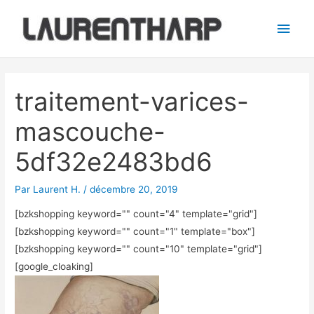
Aller
Men
au
princ
contenu
Navigation
des
traitement-varices-
articles
mascouche-
5df32e2483bd6
Par
Laurent H.
/
décembre 20, 2019
[bzkshopping keyword="
" count="4" template="grid"]
[bzkshopping keyword="
" count="1" template="box"]
[bzkshopping keyword="
" count="10" template="grid"]
[google_cloaking]