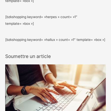
template= »box »]
[bzkshopping keyword= »herpes » count= »1″
template= »box »]
[bzkshopping keyword= »hallux » count= »1″ template= »box »]
Soumettre un article