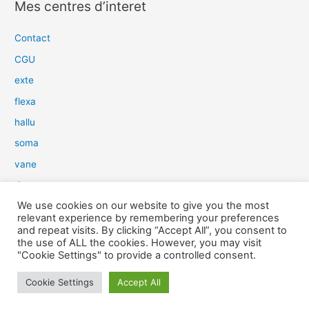
Mes centres d’interet
h
e
Contact
r
CGU
c
exte
h
flexa
e
hallu
r
soma
:
vane
dow
We use cookies on our website to give you the most
slim
relevant experience by remembering your preferences
aure
and repeat visits. By clicking “Accept All”, you consent to
the use of ALL the cookies. However, you may visit
light
"Cookie Settings" to provide a controlled consent.
snow
Cookie Settings
Accept All
herp