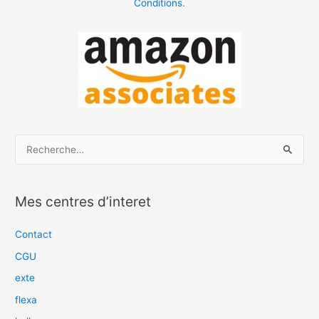
Conditions.
R
e
c
Mes centres d’interet
h
e
Contact
r
CGU
c
exte
h
flexa
e