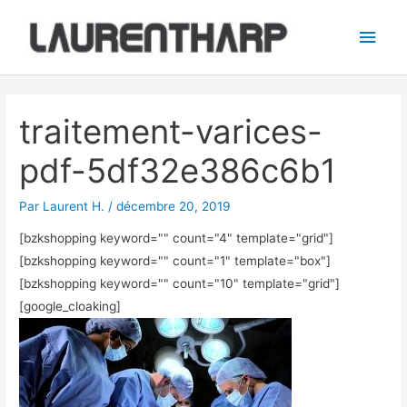
Aller
Men
au
princ
contenu
Navigation
des
traitement-varices-
articles
pdf-5df32e386c6b1
Par
Laurent H.
/
décembre 20, 2019
[bzkshopping keyword="
" count="4" template="grid"]
[bzkshopping keyword="
" count="1" template="box"]
[bzkshopping keyword="
" count="10" template="grid"]
[google_cloaking]