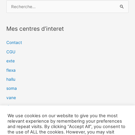
R
e
c
Mes centres d’interet
h
e
Contact
r
CGU
c
exte
h
flexa
e
hallu
r
soma
:
vane
dow
We use cookies on our website to give you the most
slim
relevant experience by remembering your preferences
aure
and repeat visits. By clicking “Accept All”, you consent to
the use of ALL the cookies. However, you may visit
light