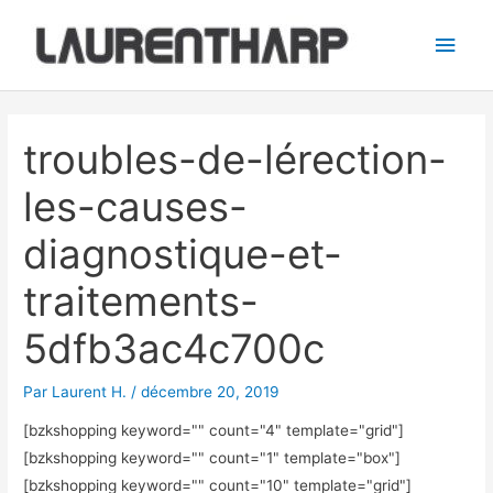
Aller
Men
au
princ
contenu
Navigation
des
troubles-de-lérection-
articles
les-causes-
diagnostique-et-
traitements-
5dfb3ac4c700c
Par
Laurent H.
/
décembre 20, 2019
[bzkshopping keyword="
" count="4" template="grid"]
[bzkshopping keyword="
" count="1" template="box"]
[bzkshopping keyword="
" count="10" template="grid"]