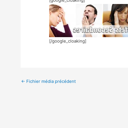
[google_cloaking]
[/google_cloaking]
←
Fichier média précédent