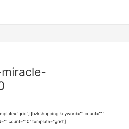
-miracle-
0
emplate="grid"] [bzkshopping keyword="
" count="1"
d="
" count="10" template="grid"]