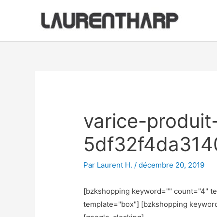
Aller
au
contenu
Navigation
des
articles
varice-produit
5df32f4da314
Par
Laurent H.
/
décembre 20, 2019
[bzkshopping keyword="
" count="4" t
template="box"] [bzkshopping keywor