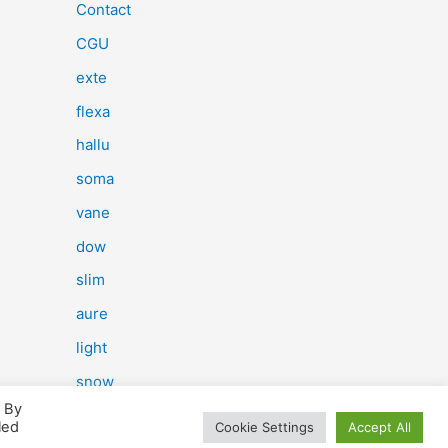
e
Contact
r
CGU
c
exte
h
flexa
e
hallu
r
soma
vane
:
dow
slim
aure
light
snow
. By
herp
led
Cookie Settings
Accept All