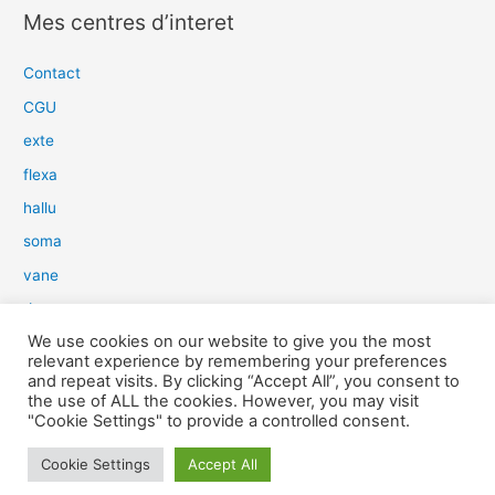
c
Mes centres d’interet
h
e
Contact
r
CGU
c
exte
h
flexa
e
hallu
r
soma
:
vane
dow
We use cookies on our website to give you the most
slim
relevant experience by remembering your preferences
aure
and repeat visits. By clicking “Accept All”, you consent to
the use of ALL the cookies. However, you may visit
light
"Cookie Settings" to provide a controlled consent.
snow
Cookie Settings
Accept All
herp