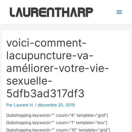
Aller
Men
au
princ
contenu
Navigation
des
voici-comment-
articles
lacupuncture-va-
améliorer-votre-vie-
sexuelle-
5dfb3ad317df3
Par
Laurent H.
/
décembre 20, 2019
[bzkshopping keyword="
" count="4" template="grid"]
[bzkshopping keyword="
" count="1" template="box"]
[bzkshopping keyword="
" count="10" template="grid"]