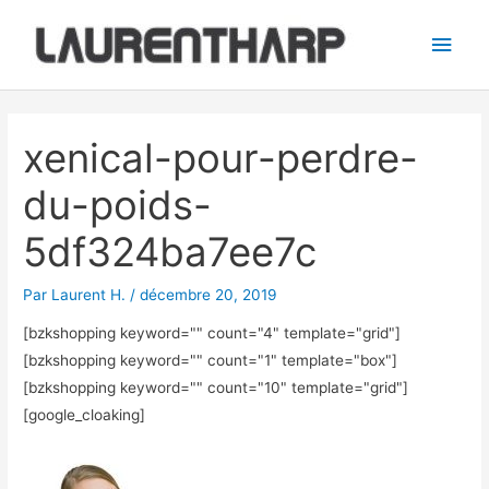
Aller
Men
au
princ
contenu
Navigation
des
xenical-pour-perdre-
articles
du-poids-
5df324ba7ee7c
Par
Laurent H.
/
décembre 20, 2019
[bzkshopping keyword="
" count="4" template="grid"]
[bzkshopping keyword="
" count="1" template="box"]
[bzkshopping keyword="
" count="10" template="grid"]
[google_cloaking]