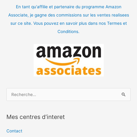
En tant qu'affilie et partenaire du programme Amazon
Associate, je gagne des commissions sur les ventes realisees
sur ce site. Vous pouvez en savoir plus dans nos Termes et
Conditions.
R
e
c
Mes centres d’interet
h
e
Contact
r