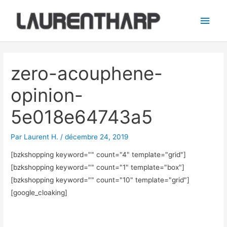
Aller
Men
au
princ
contenu
Navigation
des
zero-acouphene-
articles
opinion-
5e018e64743a5
Par
Laurent H.
/
décembre 24, 2019
[bzkshopping keyword="
" count="4" template="grid"]
[bzkshopping keyword="
" count="1" template="box"]
[bzkshopping keyword="
" count="10" template="grid"]
[google_cloaking]