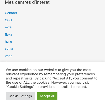
Mes centres d’interet
h
e
Contact
r
CGU
c
exte
h
flexa
e
hallu
r
soma
:
vane
dow
We use cookies on our website to give you the most
slim
relevant experience by remembering your preferences
aure
and repeat visits. By clicking “Accept All”, you consent to
the use of ALL the cookies. However, you may visit
light
"Cookie Settings" to provide a controlled consent.
snow
Cookie Settings
Accept All
herp