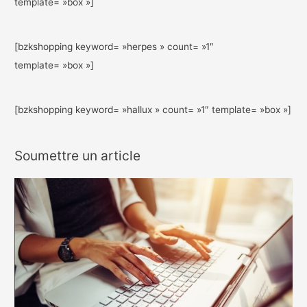
template= »box »]
[bzkshopping keyword= »herpes » count= »1″
template= »box »]
[bzkshopping keyword= »hallux » count= »1″ template= »box »]
Soumettre un article