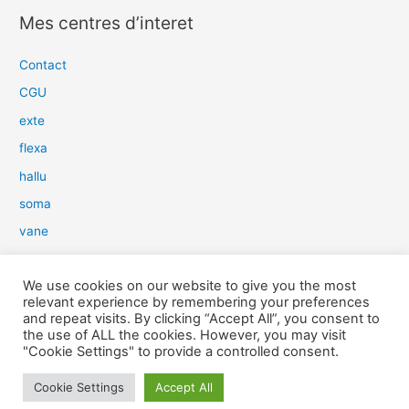
c
Mes centres d’interet
h
e
Contact
r
CGU
c
exte
h
flexa
e
hallu
r
soma
:
vane
dow
We use cookies on our website to give you the most
slim
relevant experience by remembering your preferences
aure
and repeat visits. By clicking “Accept All”, you consent to
the use of ALL the cookies. However, you may visit
light
"Cookie Settings" to provide a controlled consent.
snow
Cookie Settings
Accept All
herp