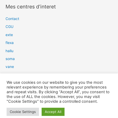
c
Mes centres d’interet
h
e
Contact
r
CGU
c
exte
h
flexa
e
hallu
r
soma
:
vane
dow
We use cookies on our website to give you the most
slim
relevant experience by remembering your preferences
aure
and repeat visits. By clicking “Accept All”, you consent to
the use of ALL the cookies. However, you may visit
light
"Cookie Settings" to provide a controlled consent.
snow
Cookie Settings
Accept All
herp