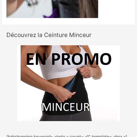
Découvrez la Ceinture Minceur
[bzkshopping keyword= »keto » count= »1″ template= »box »]