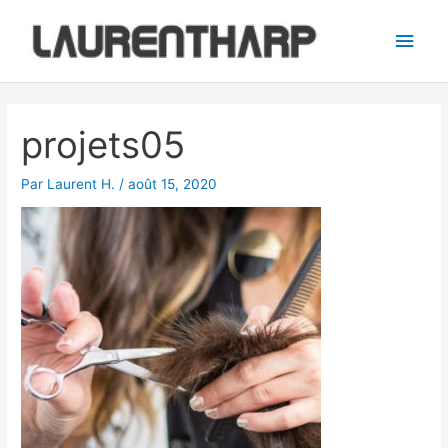
Aller
Men
au
princ
contenu
projets05
Par
Laurent H.
/
août 15, 2020