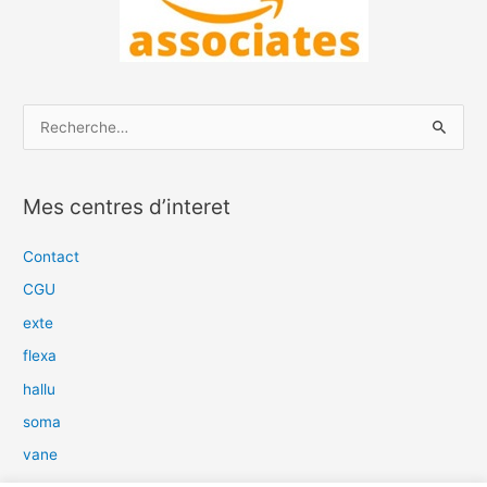
R
e
c
Mes centres d’interet
h
e
Contact
r
CGU
c
exte
h
flexa
e
hallu
r
soma
:
vane