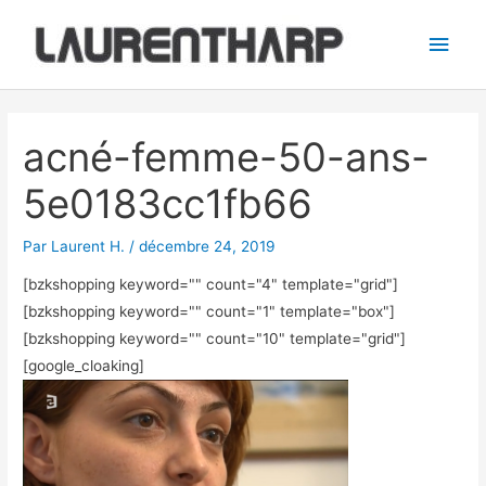
Aller
Men
au
princ
contenu
Navigation
des
acné-femme-50-ans-
articles
5e0183cc1fb66
Par
Laurent H.
/
décembre 24, 2019
[bzkshopping keyword="
" count="4" template="grid"]
[bzkshopping keyword="
" count="1" template="box"]
[bzkshopping keyword="
" count="10" template="grid"]
[google_cloaking]