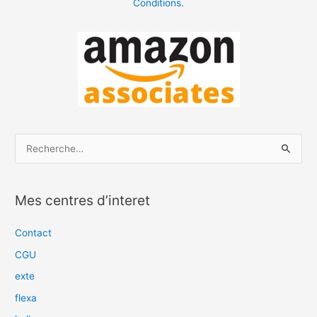
Conditions.
R
e
c
Mes centres d’interet
h
e
Contact
r
CGU
c
exte
h
flexa
e