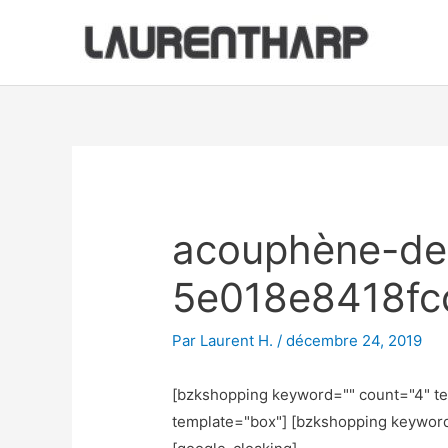
Aller
au
contenu
Navigation
des
articles
acouphène-de
5e018e8418fc
Par
Laurent H.
/
décembre 24, 2019
[bzkshopping keyword="
" count="4" t
template="box"] [bzkshopping keywor