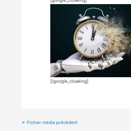
[google_cloaking]
[/google_cloaking]
←
Fichier média précédent