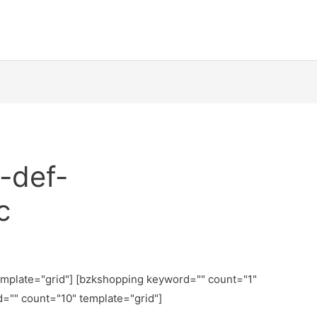
-def-
c
emplate="grid"] [bzkshopping keyword="
" count="1"
d="
" count="10" template="grid"]