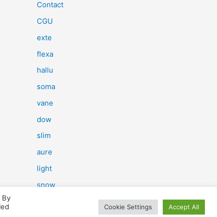
e
Contact
r
CGU
c
exte
h
flexa
e
hallu
r
soma
vane
:
dow
slim
aure
light
snow
. By
herp
led
Cookie Settings
Accept All