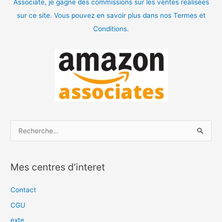
Associate, je gagne des commissions sur les ventes realisees
sur ce site. Vous pouvez en savoir plus dans nos Termes et
Conditions.
R
e
c
Mes centres d’interet
h
e
Contact
r
CGU
c
exte