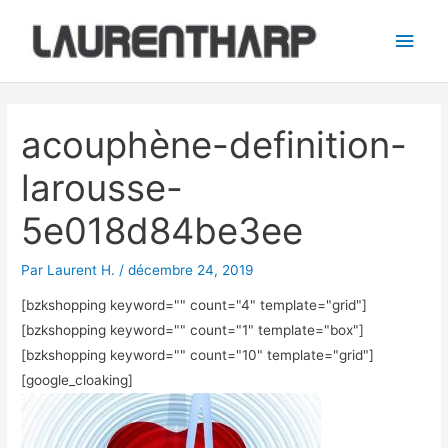
Aller
Men
au
princ
contenu
Navigation
des
acouphène-definition-
articles
larousse-
5e018d84be3ee
Par
Laurent H.
/
décembre 24, 2019
[bzkshopping keyword="
" count="4" template="grid"]
[bzkshopping keyword="
" count="1" template="box"]
[bzkshopping keyword="
" count="10" template="grid"]
[google_cloaking]