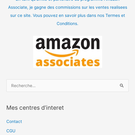
Associate, je gagne des commissions sur les ventes realisees
sur ce site. Vous pouvez en savoir plus dans nos Termes et
Conditions.
R
e
c
Mes centres d’interet
h
e
Contact
r
CGU