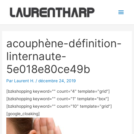
Aller
Men
au
princ
contenu
Navigation
des
acouphène-définition-
articles
linternaute-
5e018e80ce49b
Par
Laurent H.
/
décembre 24, 2019
[bzkshopping keyword="
" count="4" template="grid"]
[bzkshopping keyword="
" count="1" template="box"]
[bzkshopping keyword="
" count="10" template="grid"]
[google_cloaking]