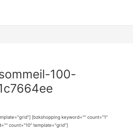
-sommeil-100-
51c7664ee
emplate="grid"] [bzkshopping keyword="
" count="1"
d="
" count="10" template="grid"]