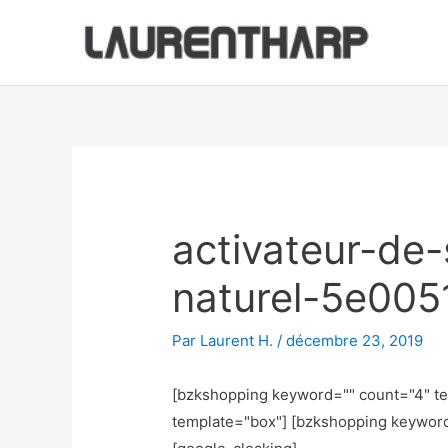
Aller
au
contenu
Navigation
des
articles
activateur-de
naturel-5e00
Par
Laurent H.
/
décembre 23, 2019
[bzkshopping keyword="
" count="4" t
template="box"] [bzkshopping keywor