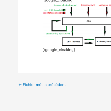
[google_cloaking]
[/google_cloaking]
←
Fichier média précédent