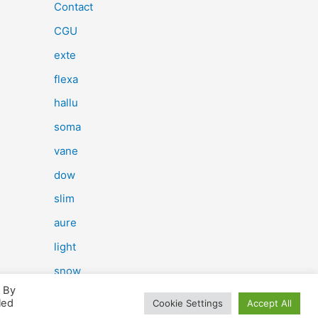
e
Contact
r
CGU
c
exte
h
flexa
e
hallu
r
soma
vane
:
dow
slim
aure
light
snow
. By
herp
led
Cookie Settings
Accept All