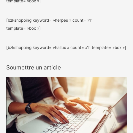
template= »box »]
[bzkshopping keyword= »herpes » count= »1″
template= »box »]
[bzkshopping keyword= »hallux » count= »1″ template= »box »]
Soumettre un article