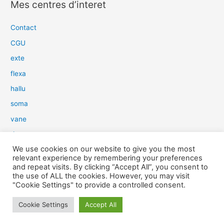
Mes centres d’interet
h
e
Contact
r
CGU
c
exte
h
flexa
e
hallu
r
soma
:
vane
dow
We use cookies on our website to give you the most
slim
relevant experience by remembering your preferences
aure
and repeat visits. By clicking “Accept All”, you consent to
the use of ALL the cookies. However, you may visit
light
"Cookie Settings" to provide a controlled consent.
snow
Cookie Settings
Accept All
herp