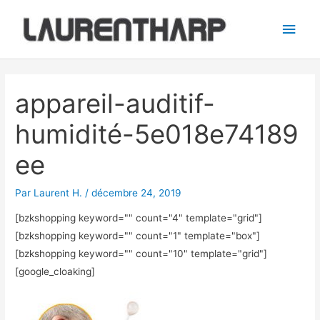
Aller
Men
au
princ
contenu
Navigation
des
appareil-auditif-
articles
humidité-5e018e74189
ee
Par
Laurent H.
/
décembre 24, 2019
[bzkshopping keyword="
" count="4" template="grid"]
[bzkshopping keyword="
" count="1" template="box"]
[bzkshopping keyword="
" count="10" template="grid"]
[google_cloaking]