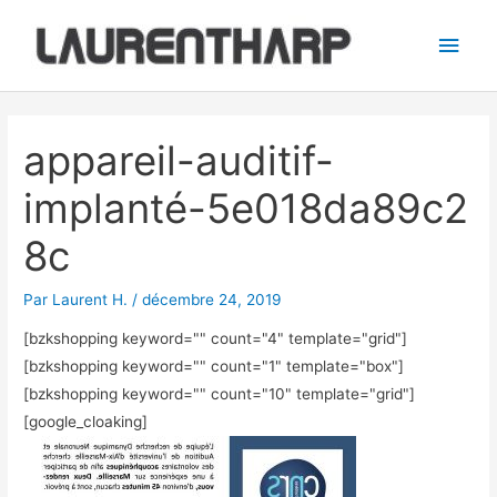
Aller
Men
au
princ
contenu
Navigation
des
appareil-auditif-
articles
implanté-5e018da89c2
8c
Par
Laurent H.
/
décembre 24, 2019
[bzkshopping keyword="
" count="4" template="grid"]
[bzkshopping keyword="
" count="1" template="box"]
[bzkshopping keyword="
" count="10" template="grid"]
[google_cloaking]