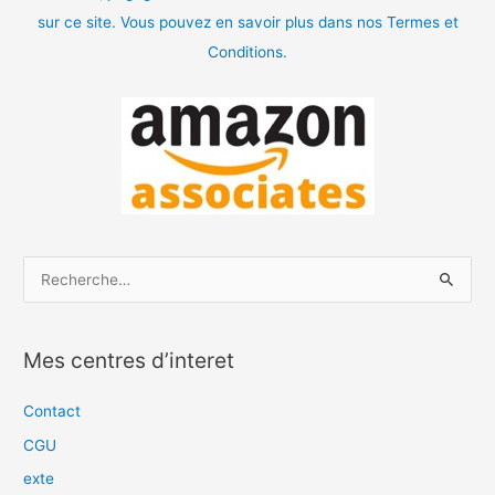
sur ce site. Vous pouvez en savoir plus dans nos Termes et
Conditions.
R
e
c
Mes centres d’interet
h
e
Contact
r
CGU
c
exte
h