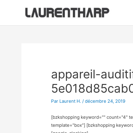
Aller
au
contenu
Navigation
des
articles
appareil-audit
5e018d85cab
Par
Laurent H.
/
décembre 24, 2019
[bzkshopping keyword="
" count="4" t
template="box"] [bzkshopping keywor