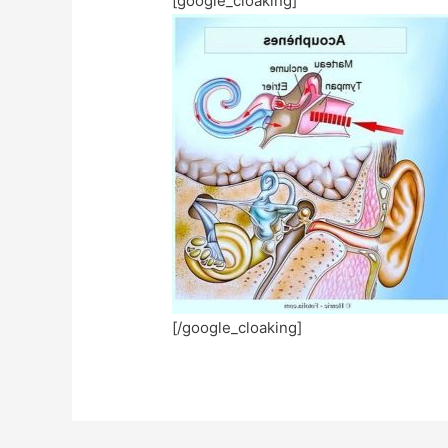
[google_cloaking]
[/google_cloaking]