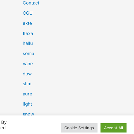
e
Contact
r
CGU
c
exte
h
flexa
e
hallu
r
soma
vane
:
dow
slim
aure
light
snow
. By
herp
led
Cookie Settings
Accept All