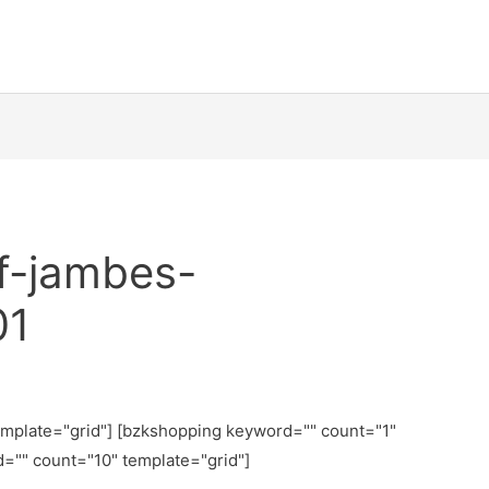
if-jambes-
01
emplate="grid"] [bzkshopping keyword="
" count="1"
d="
" count="10" template="grid"]