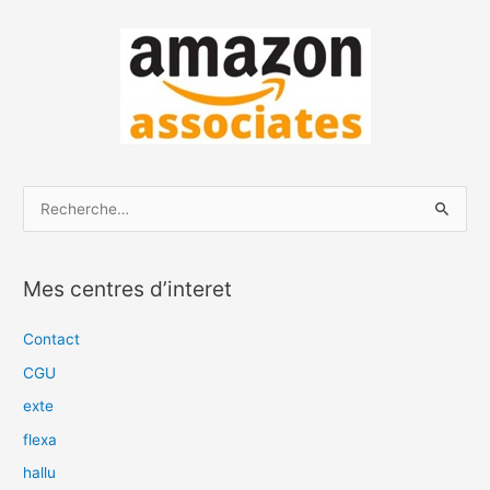
R
e
c
Mes centres d’interet
h
e
Contact
r
CGU
c
exte
h
flexa
e
hallu
r