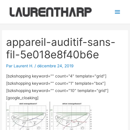
Aller
Men
au
princ
contenu
Navigation
des
appareil-auditif-sans-
articles
fil-5e018e8f40b6e
Par
Laurent H.
/
décembre 24, 2019
[bzkshopping keyword="
" count="4" template="grid"]
[bzkshopping keyword="
" count="1" template="box"]
[bzkshopping keyword="
" count="10" template="grid"]
[google_cloaking]