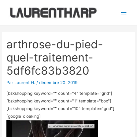
Aller
Men
au
princ
contenu
Navigation
des
arthrose-du-pied-
articles
quel-traitement-
5df6fc83b3820
Par
Laurent H.
/
décembre 20, 2019
[bzkshopping keyword="
" count="4" template="grid"]
[bzkshopping keyword="
" count="1" template="box"]
[bzkshopping keyword="
" count="10" template="grid"]
[google_cloaking]