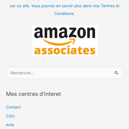
sur ce site. Vous pouvez en savoir plus dans nos Termes et
Conditions.
R
e
c
Mes centres d’interet
h
e
Contact
r
CGU
c
exte
h