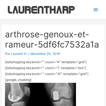
Aller
Men
au
princ
contenu
Navigation
des
arthrose-genoux-et-
articles
rameur-5df6fc7532a1a
Par
Laurent H.
/
décembre 20, 2019
[bzkshopping keyword="
" count="4" template="grid"]
[bzkshopping keyword="
" count="1" template="box"]
[bzkshopping keyword="
" count="10" template="grid"]
[google_cloaking]