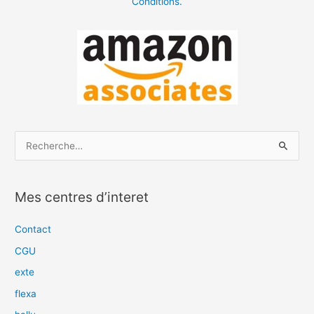
Conditions.
R
e
c
Mes centres d’interet
h
e
Contact
r
CGU
c
exte
h
flexa
e