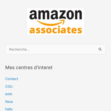
R
e
c
Mes centres d’interet
h
e
Contact
r
CGU
c
exte
h
flexa
e
hallu
r