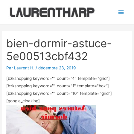
Aller
Men
au
princ
contenu
Navigation
des
bien-dormir-astuce-
articles
5e00513cbf432
Par
Laurent H.
/
décembre 23, 2019
[bzkshopping keyword="
" count="4" template="grid"]
[bzkshopping keyword="
" count="1" template="box"]
[bzkshopping keyword="
" count="10" template="grid"]
[google_cloaking]