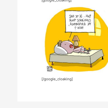
[google_cloaking]
[/google_cloaking]