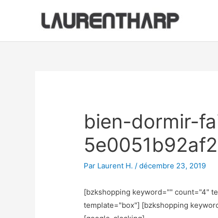
Aller
au
contenu
Navigation
des
articles
bien-dormir-fai
5e0051b92af2
Par
Laurent H.
/
décembre 23, 2019
[bzkshopping keyword="
" count="4" t
template="box"] [bzkshopping keywor