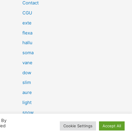
e
Contact
r
CGU
c
exte
h
flexa
e
hallu
r
soma
vane
:
dow
slim
aure
light
snow
. By
herp
led
Cookie Settings
Accept All